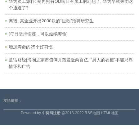
华为员工爆料: 别再抱有OD转自有员工的幻想了, 华为早就关闭这
个通道了?
离谱, 某企业开出2000块的“巨款”招聘研究生
​[每日坚持锻炼，可以延续寿命]
增加寿命的25个好习惯
童话财经|海澜之家市值俩月蒸发近两百亿, “男人的衣柜”不能只靠
情怀和广告
友情链接：
Powered by
中奖网注册
@2013-2022
RSS地图
HTML地图