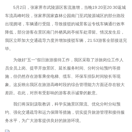
5月2日，张家界市武陵源区客流激增，当晚19:20至20:30返城
车流高峰时段，张家界国家森林公园南门至武陵源城区的部分路段
出现拥堵，车辆通行受阻，导致接驳的城景客运专线车辆通行效率
降低，部分游客在景区南门外栖凤岗亭候车处滞留。情况发生后，
我区立即加大交通疏导力度并增加接驳车辆，21:53游客全部接送完
毕。
为做好“五一”假日旅游接待工作，我区采取了涉旅岗位工作人
员全员上岗、提早开放景区、延长服务时间、分时分站预约等措
施，但仍然存在游客乘坐电梯、缆车、环保车排队时间较长等现
象。这反映出我区在旅游高峰时段的综合管理能力方面还存在较大
差距。在此，对所有受影响的游客表示诚挚的歉意。
我们将深刻汲取教训，科学实施景区限流、优化分时分站预
约、强化交通疏导和运力保障等措施，切实提升旅游管理和接待服
务水平，为广大游客提供良好的旅游环境。